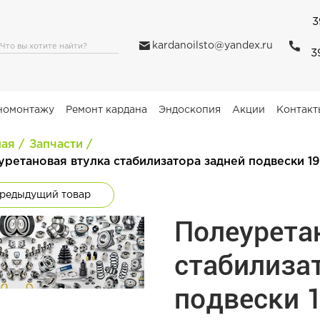
3
kardanoilsto@yandex.ru
3
номонтажу
Ремонт кардана
Эндоскопия
Акции
Контакт
ная
Запчасти
уретановая втулка стабилизатора задней подвески 1
редыдущий товар
Полеурета
стабилиза
подвески 