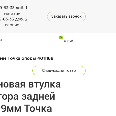
9-83-33 доб. 1
магазин
Заказать звонок
9-83-33 доб. 2
сервис
0
ы
0 руб.
9мм Точка опоры 4011168
Следующий товар
новая втулка
тора задней
19мм Точка