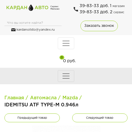
39-83-33 доб. 1
магазин
39-83-33 доб. 2
сервис
Заказать звонок
kardanoilsto@yandex.ru
0
0 руб.
Главная
Автомасла
Mazda
IDEMITSU ATF TYPE-М 0.946л
Предыдущий товар
Следующий товар