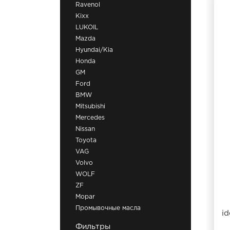
Ravenol
Kixx
LUKOIL
Mazda
Hyundai/Kia
Honda
GM
Ford
BMW
Mitsubishi
Mercedes
Nissan
Toyota
VAG
Volvo
WOLF
ZF
Mopar
Промывочные масла
id
Фильтры