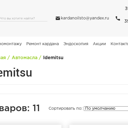
3
kardanoilsto@yandex.ru
3
номонтажу
Ремонт кардана
Эндоскопия
Акции
Контакт
ная
Автомасла
Idemitsu
emitsu
варов: 11
Сортировать по: