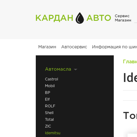
Магазин
Автосервис
Информация по ши
Глав
Автомасла
Id
Castrol
Mobil
BP
Elf
ROLF
Shell
То
Total
ZIC
Idemitsu