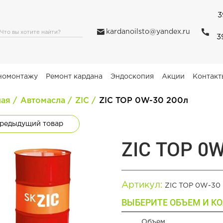
3
kardanoilsto@yandex.ru
3
номонтажу
Ремонт кардана
Эндоскопия
Акции
Контакт
ная
Автомасла
ZIC
ZIC TOP 0W-30 200л
редыдущий товар
ZIC TOP 0W
Артикул:
ZIC TOP 0W-30
ВЫБЕРИТЕ ОБЪЕМ И КО
Объем