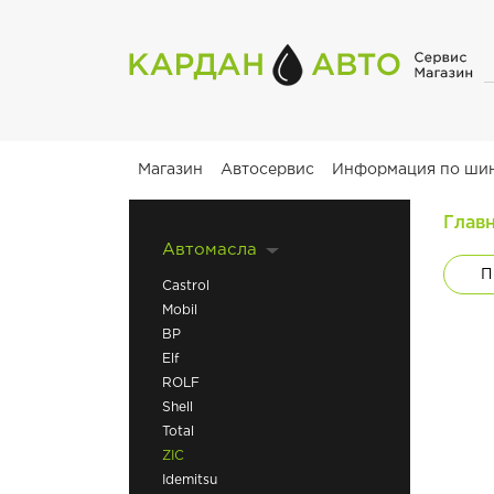
Магазин
Автосервис
Информация по ши
Глав
Автомасла
П
Castrol
Mobil
BP
Elf
ROLF
Shell
Total
ZIC
Idemitsu