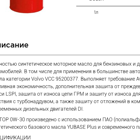
1л
исание
ностью синтетическое моторное масло для бензиновых и д
омобилей. В том числе для применения в большинстве авто
ла категории Volvo VCC 95200377. Выполняет требование A
ливная экономичность, дополнительная защита от прежде
си LSPI, защита от износа цепи ГРМ и защиту от износа д
ствия с турбонаддувом, а также защиту от отложений в ко
ременных дизельных двигателей DI.
 TOP 0W-30 произведено с использованием ПАО (полиальф
тетического базового масла YUBASE Plus и современного п
ЕЦИФИКАЦИИ