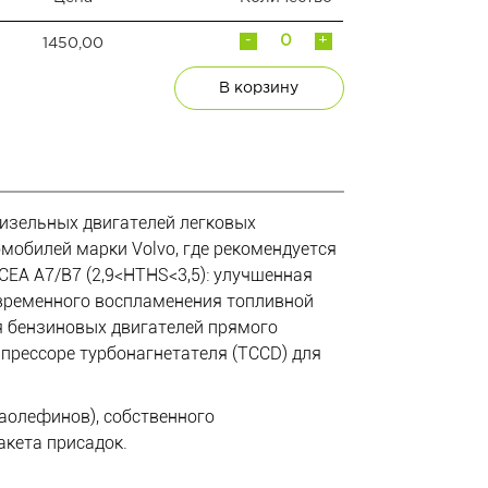
-
+
1450,00
В корзину
изельных двигателей легковых
мобилей марки Volvo, где рекомендуется
CEA A7/B7 (2,9<HTHS<3,5): улучшенная
временного воспламенения топливной
ля бензиновых двигателей прямого
мпрессоре турбонагнетателя (TCCD) для
аолефинов), собственного
акета присадок.