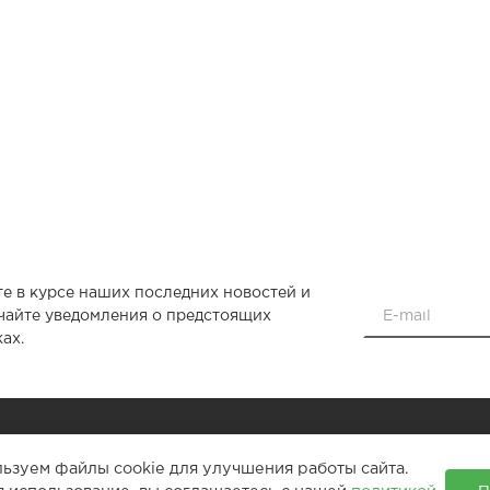
те в курсе наших последних новостей и
чайте уведомления о предстоящих
ах.
39-83-33 доб. 1
магазин
льзуем файлы cookie для улучшения работы сайта.
39-83-33 доб. 2
сервис