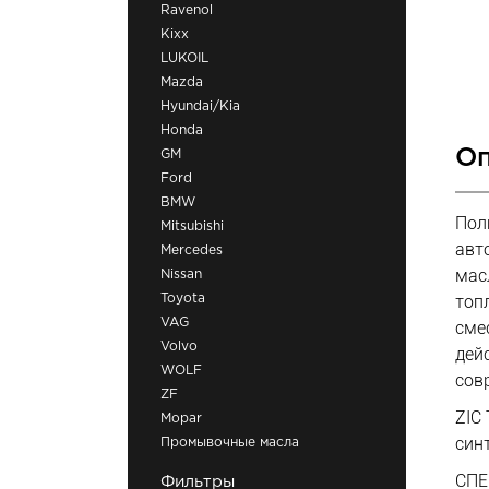
Ravenol
Kixx
LUKOIL
Mazda
Hyundai/Kia
Honda
Оп
GM
Ford
BMW
Пол
Mitsubishi
авт
Mercedes
мас
Nissan
топ
Toyota
VAG
сме
Volvo
дей
WOLF
сов
ZF
ZIC
Mopar
син
Промывочные масла
СП
Фильтры