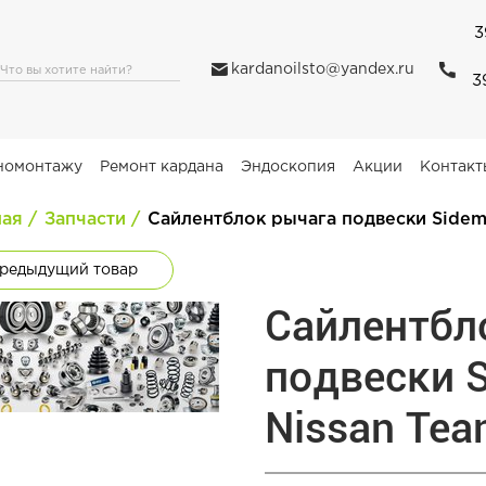
3
kardanoilsto@yandex.ru
3
номонтажу
Ремонт кардана
Эндоскопия
Акции
Контакт
ная
Запчасти
Сайлентблок рычага подвески Sidem
редыдущий товар
Сайлентбл
подвески 
Nissan Tea