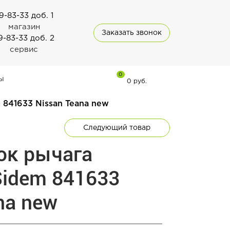
9-83-33 доб. 1
магазин
Заказать звонок
9-83-33 доб. 2
сервис
0
ы
0 руб.
 841633 Nissan Teana new
Следующий товар
ок рычага
Sidem 841633
na new