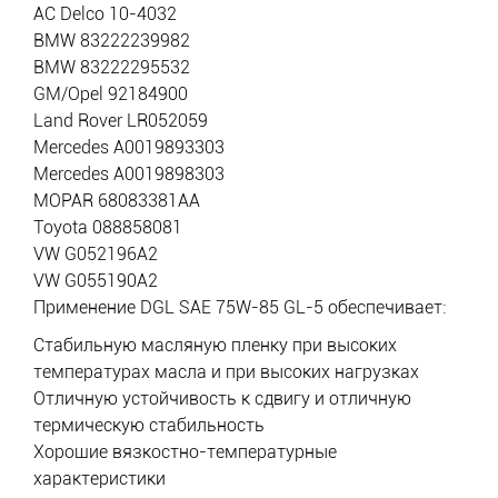
AC Delco 10-4032
BMW 83222239982
BMW 83222295532
GM/Opel 92184900
Land Rover LR052059
Mercedes A0019893303
Mercedes A0019898303
MOPAR 68083381AA
Toyota 088858081
VW G052196A2
VW G055190A2
Применение DGL SAE 75W-85 GL-5 обеспечивает:
Стабильную масляную пленку при высоких
температурах масла и при высоких нагрузках
Отличную устойчивость к сдвигу и отличную
термическую стабильность
Хорошие вязкостно-температурные
характеристики