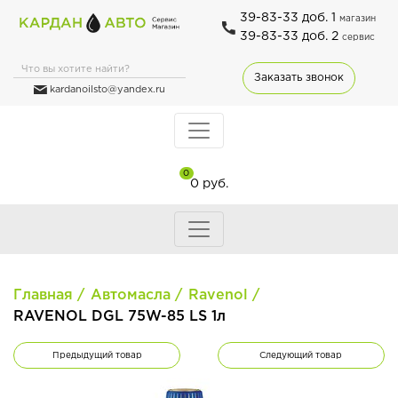
39-83-33 доб. 1
магазин
39-83-33 доб. 2
сервис
Заказать звонок
kardanoilsto@yandex.ru
0
0 руб.
Главная
Автомасла
Ravenol
RAVENOL DGL 75W-85 LS 1л
Предыдущий товар
Следующий товар