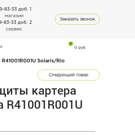
9-83-33 доб. 1
магазин
Заказать звонок
9-83-33 доб. 2
сервис
0
ы
0 руб.
 R41001R001U Solaris/Rio
Следующий товар
щиты картера
ia R41001R001U