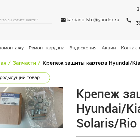
3
kardanoilsto@yandex.ru
3
номонтажу
Ремонт кардана
Эндоскопия
Акции
Контакт
ная
Запчасти
Крепеж защиты картера Hyundai/Kia
редыдущий товар
Крепеж за
Hyundai/K
Solaris/Rio